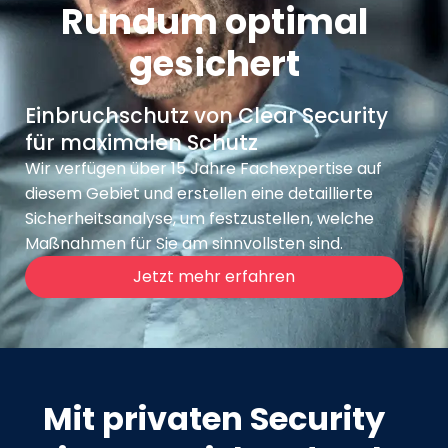
Rundum optimal
gesichert
Einbruchschutz von Clear Security
für maximalen Schutz
Wir verfügen über 15 Jahre Fachexpertise auf
diesem Gebiet und erstellen eine detaillierte
Sicherheitsanalyse, um festzustellen, welche
Maßnahmen für Sie am sinnvollsten sind.
Jetzt mehr erfahren
Mit privaten Security