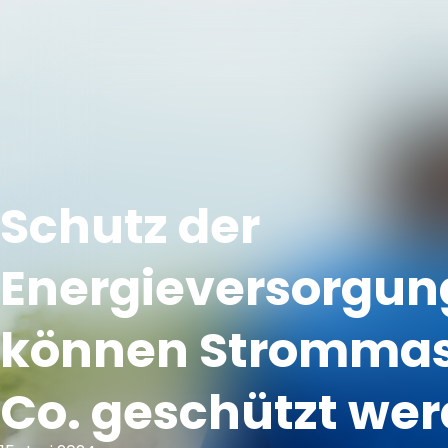
+49 30 81701783
info@clearsecurity.de
Schutz der
Energieversorgun
können Strommas
Co. geschützt we