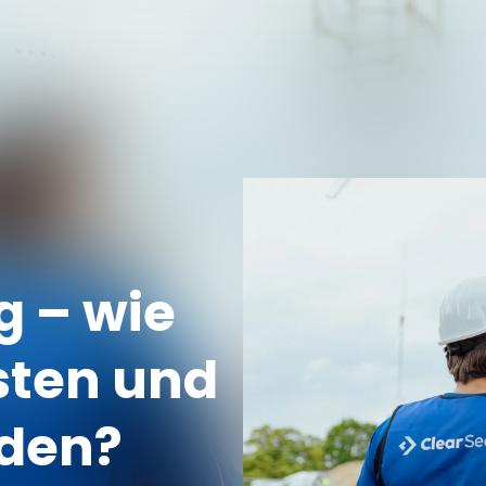
Karriere
Über uns
Magazin
International
Siche
g – wie
ten und
rden?